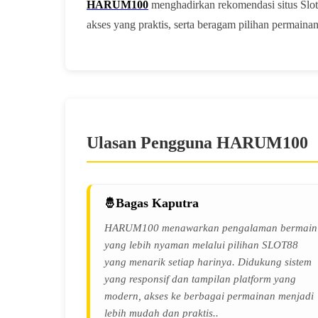
HARUM100
menghadirkan rekomendasi situs Slo
akses yang praktis, serta beragam pilihan permain
Ulasan Pengguna HARUM100
Bagas Kaputra
HARUM100 menawarkan pengalaman bermain
yang lebih nyaman melalui pilihan SLOT88
yang menarik setiap harinya. Didukung sistem
yang responsif dan tampilan platform yang
modern, akses ke berbagai permainan menjadi
lebih mudah dan praktis..