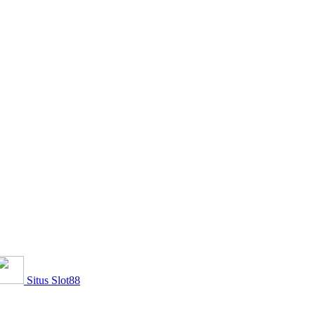
Situs Slot88