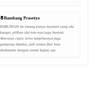
Bambang Prasetyo
HARUM100 itu emang punya layanan yang oke
banget, pilihan slot toto-nya juga banyak.
Aksesnya cepet, terus tampilannya juga
gampang dipakai, jadi semua fitur bisa
dinikmatin dengan santai kapan aja.