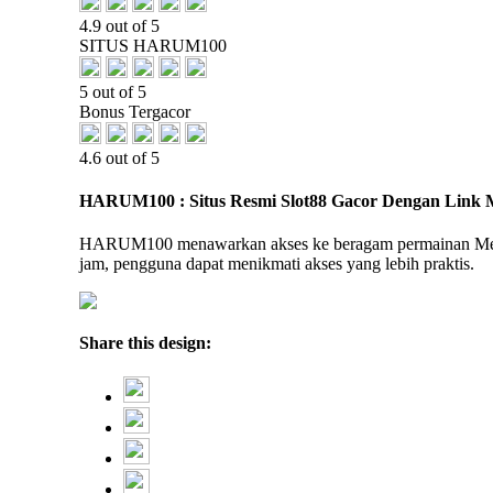
4.9 out of 5
SITUS HARUM100
5 out of 5
Bonus Tergacor
4.6 out of 5
HARUM100 : Situs Resmi Slot88 Gacor Dengan Link 
HARUM100 menawarkan akses ke beragam permainan Mesin S
jam, pengguna dapat menikmati akses yang lebih praktis.
Share this design: