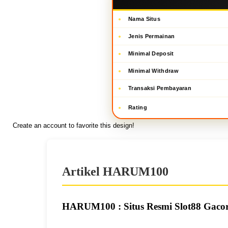
Nama Situs
Jenis Permainan
Minimal Deposit
Minimal Withdraw
Transaksi Pembayaran
Rating
Create an account to favorite this design!
Artikel HARUM100
HARUM100 : Situs Resmi Slot88 Gaco