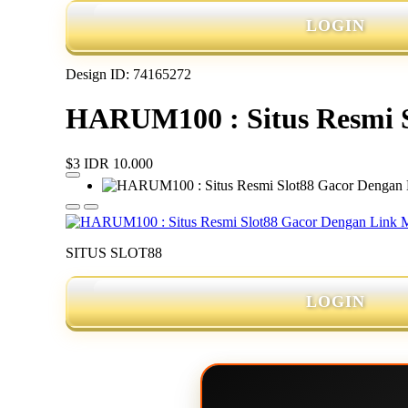
LOGIN
Design ID: 74165272
HARUM100 : Situs Resmi S
$3
IDR 10.000
SITUS SLOT88
LOGIN